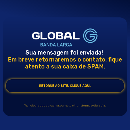
Ir
para
o
conteúdo
Sua mensagem foi enviada!
Em breve retornaremos o contato, fique
atento a sua caixa de SPAM.
RETORNE AO SITE, CLIQUE AQUI.
Tecnologia que aproxima, conecta e transforma o dia a dia.